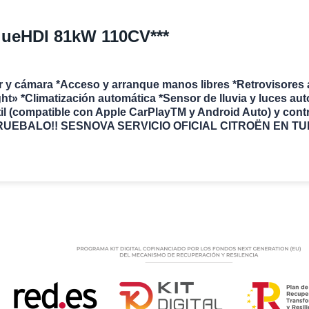
lueHDI 81kW 110CV***
 y cámara *Acceso y arranque manos libres *Retrovisores ab
ht» *Climatización automática *Sensor de lluvia y luces au
til (compatible con Apple CarPlayTM y Android Auto) y con
UEBALO!! SESNOVA SERVICIO OFICIAL CITROËN EN TUI